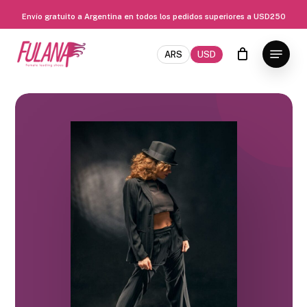
Envío gratuito a Argentina en todos los pedidos superiores a USD250
Saltar
Cerra
Menú
a
ARS
USD
El
contenido
Menú
principal